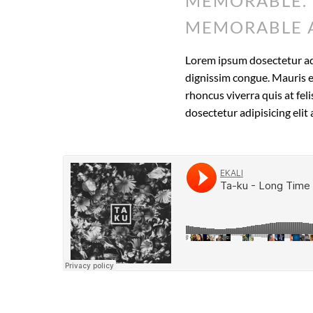
MEMORABLE. 
MEMORABLE 
Lorem ipsum dosectetur adip
dignissim congue. Mauris e
rhoncus viverra quis at fel
dosectetur adipisicing eli