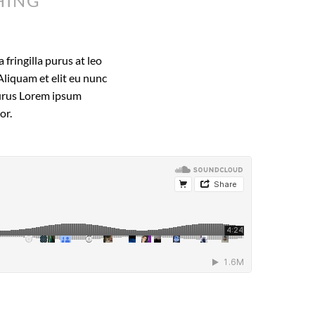
HING
fringilla purus at leo
liquam et elit eu nunc
 purus Lorem ipsum
or.