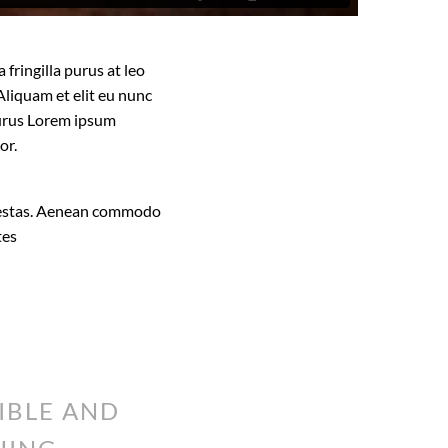
fringilla purus at leo
liquam et elit eu nunc
 purus Lorem ipsum
or.
 egestas. Aenean commodo
tes
IBLE AND