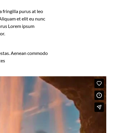
fringilla purus at leo
liquam et elit eu nunc
 purus Lorem ipsum
or.
 egestas. Aenean commodo
tes