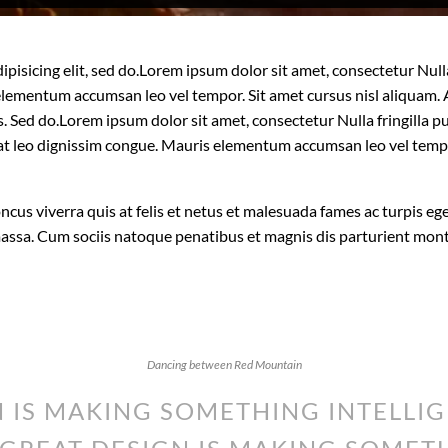
isicing elit, sed do.Lorem ipsum dolor sit amet, consectetur Nulla 
lementum accumsan leo vel tempor. Sit amet cursus nisl aliquam. A
is. Sed do.Lorem ipsum dolor sit amet, consectetur Nulla fringilla
t at leo dignissim congue. Mauris elementum accumsan leo vel temp
oncus viverra quis at felis et netus et malesuada fames ac turpis
massa. Cum sociis natoque penatibus et magnis dis parturient mon
Dancing between Red Mountain
 IS MAKING SOMETHING INTELLIG