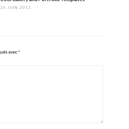
26 JUIN 2013
qués avec
*