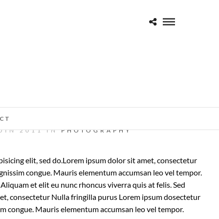
 FULLSCREEN AND OPTIONS
CT
UIN 2011 IN
PHOTOGRAPHY
sicing elit, sed do.Lorem ipsum dolor sit amet, consectetur
 dignissim congue. Mauris elementum accumsan leo vel tempor.
 Aliquam et elit eu nunc rhoncus viverra quis at felis. Sed
et, consectetur Nulla fringilla purus Lorem ipsum dosectetur
issim congue. Mauris elementum accumsan leo vel tempor.