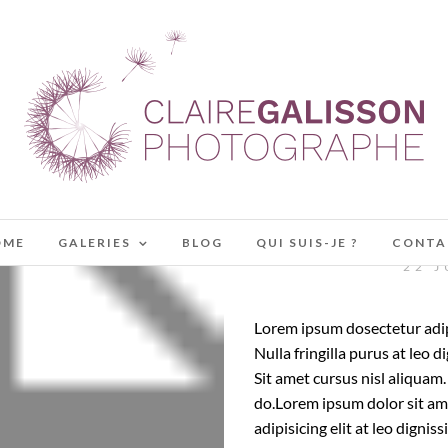
MANSORY,
OME
GALERIES
BLOG
QUI SUIS-JE ?
CONTA
22 J
Lorem ipsum dosectetur adipi
Nulla fringilla purus at leo
Sit amet cursus nisl aliquam.
do.Lorem ipsum dolor sit am
adipisicing elit at leo dign